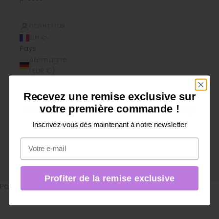
CONNEXION
EUR €
Pays
Allemagne
(EUR €)
Autriche
Recevez une remise exclusive sur
Du erhältst einen exklusiven
(EUR €)
Rabatt auf deine erste Bestellung!
votre première commande !
France
Inscrivez-vous dès maintenant à notre newsletter
Melde dich jetzt für unseren Newsletter an
(EUR €)
e-mail
Pays-
Bas
(EUR €)
Profiter de la remise exclusive
Exklusiven Rabatt sichern
Panier
Votre panier est vide