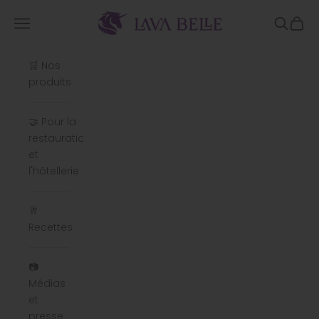
Passer au contenu
Lavabelle
Menu
Recherc
Panie
🛒 Nos
produits
🤝 Pour la
restauration
et
l'hôtellerie
🥂
Recettes
📷
Médias
et
presse