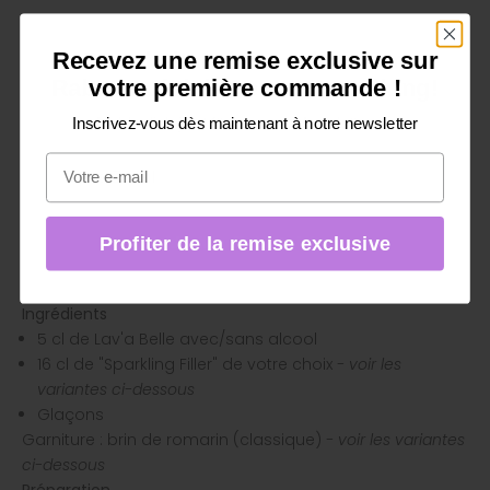
L'ÉTINCELLE AVEC LAV'A BELLE
Recevez une remise exclusive sur
Du erhältst einen exklusiven
LAV'A BELLE VARIANTES DE SPRITZ
Rabatt auf deine erste Bestellung!
votre première commande !
Surtout en plein air, en journée et en début de soirée, à
l'heure de l'apéritif, le Spritz est populaire sous toutes ses
Inscrivez-vous dès maintenant à notre newsletter
Melde dich jetzt für unseren Newsletter an
variantes. Lav'a Belle peut être préparé de diverses
e-mail
manières comme Spritz. Nous vous présentons ici les
meilleures recettes de Spritz.
Toutes les variantes sont des boissons rafraîchissantes
et légères avec seulement environ 3,6 % vol. - ou bien
Profiter de la remise exclusive
Exklusiven Rabatt sichern
sûr entièrement sans alcool si vous utilisez notre
variante sans alcool
Liberté
.
Ingrédients
5 cl de Lav'a Belle avec/sans alcool
16 cl de "Sparkling Filler" de votre choix
- voir les
variantes ci-dessous
Glaçons
Garniture : brin de romarin (classique)
- voir les variantes
ci-dessous