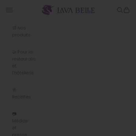
Passer au contenu
Lavabelle
Menu
Recherc
Panie
🛒 Nos
produits
🤝 Pour la
restauration
et
l'hôtellerie
🥂
Recettes
📷
Médias
et
presse