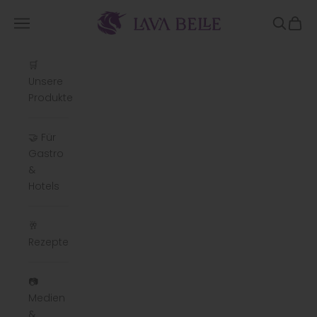
Zum Inhalt springen
Lavabelle
Menü
Suchen
Ware
🛒
Unsere
Produkte
🤝 Für
Gastro
&
Hotels
🥂
Rezepte
📷
Medien
&